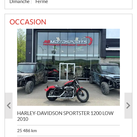
Dimanche :
Fermé
OCCASION
HARLEY-DAVIDSON SPORTSTER 1200 LOW
KAW
2010
47 
25 486
km
16 