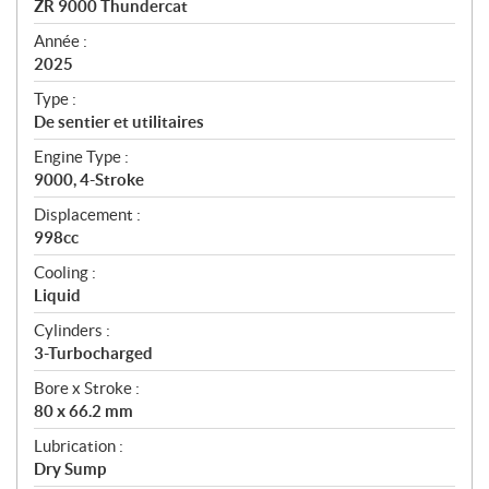
ZR 9000 Thundercat
i
f
Année :
i
2025
c
Type :
a
De sentier et utilitaires
t
Engine Type :
i
9000, 4-Stroke
o
n
Displacement :
s
998cc
Cooling :
Liquid
Cylinders :
3-Turbocharged
Bore x Stroke :
80 x 66.2 mm
Lubrication :
Dry Sump