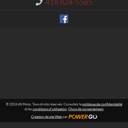
418 824-5585
I
p
n
o
f
o
r
r
t
m
s
a
t
i
o
n
:
© 2026 AS Moto. Tous droits réservés. Consultez la
politique de confidentialité
et les
conditions d'utilisation
.
Choix de consentement
Création de site Web
par