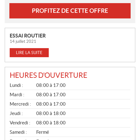
PROFITEZ DE CETTE OFFRE
N
ESSAI ROUTIER
O
14 juillet 2021
U
LIRE LA SUITE
V
E
L
HEURES D'OUVERTURE
L
G
E
Lundi :
08:00 à 17:00
É
S
N
Mardi :
08:00 à 17:00
É
Mercredi :
08:00 à 17:00
R
A
Jeudi :
08:00 à 18:00
L
Vendredi :
08:00 à 18:00
Samedi :
Fermé