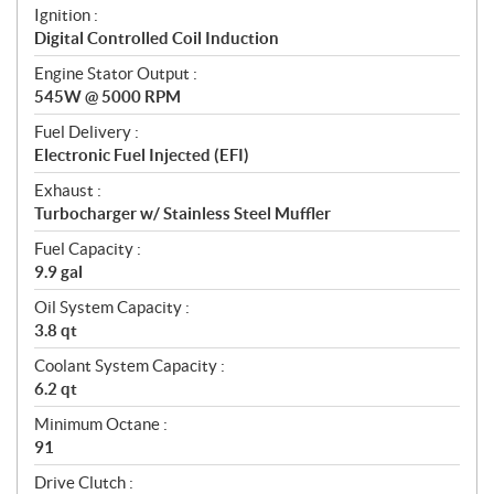
Ignition :
Digital Controlled Coil Induction
Engine Stator Output :
545W @ 5000 RPM
Fuel Delivery :
Electronic Fuel Injected (EFI)
Exhaust :
Turbocharger w/ Stainless Steel Muffler
Fuel Capacity :
9.9 gal
Oil System Capacity :
3.8 qt
Coolant System Capacity :
6.2 qt
Minimum Octane :
91
Drive Clutch :