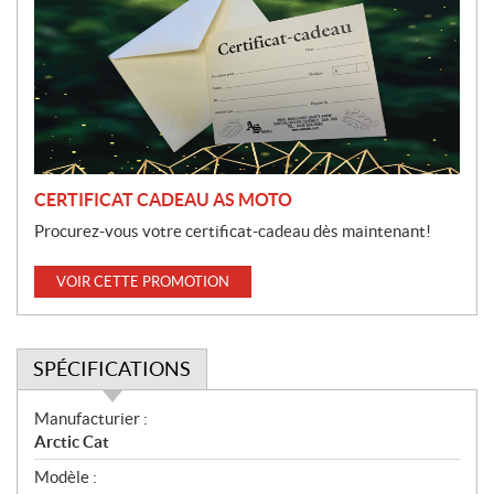
o
m
o
t
i
o
n
CERTIFICAT CADEAU AS MOTO
Procurez-vous votre certificat-cadeau dès maintenant!
VOIR CETTE PROMOTION
SPÉCIFICATIONS
S
Manufacturier :
p
Arctic Cat
é
Modèle :
c