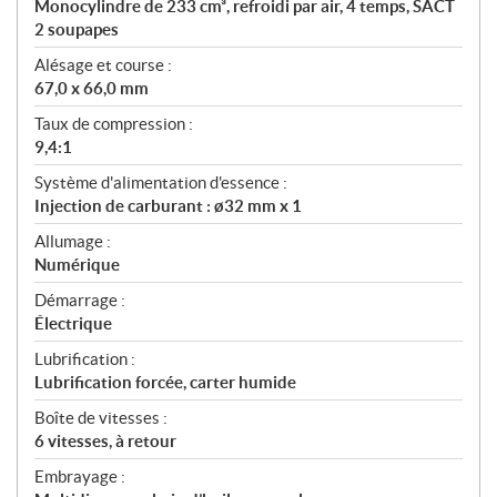
Monocylindre de 233 cm³, refroidi par air, 4 temps, SACT
o
2 soupapes
n
s
Alésage et course :
67,0 x 66,0 mm
Taux de compression :
9,4:1
Système d'alimentation d'essence :
Injection de carburant : ø32 mm x 1
Allumage :
Numérique
Démarrage :
Électrique
Lubrification :
Lubrification forcée, carter humide
Boîte de vitesses :
6 vitesses, à retour
Embrayage :