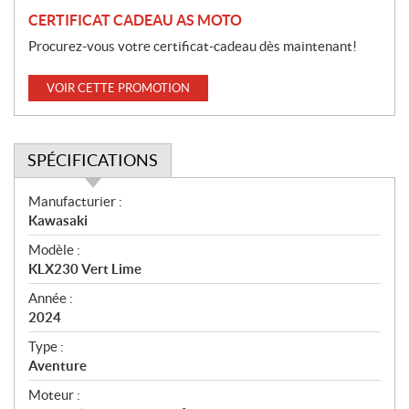
CERTIFICAT CADEAU AS MOTO
Procurez-vous votre certificat-cadeau dès maintenant!
VOIR CETTE PROMOTION
SPÉCIFICATIONS
S
Manufacturier :
p
Kawasaki
é
Modèle :
c
KLX230 Vert Lime
i
f
Année :
i
2024
c
Type :
a
Aventure
t
Moteur :
i