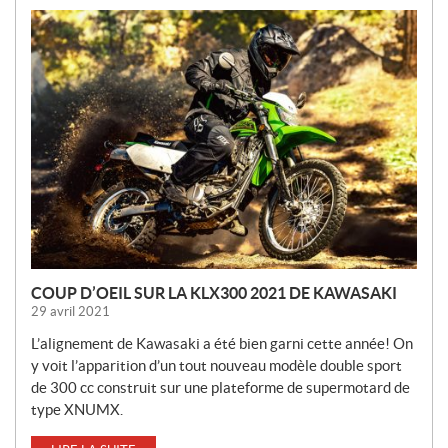
N
O
U
V
E
L
L
E
S
COUP D’OEIL SUR LA KLX300 2021 DE KAWASAKI
29 avril 2021
L’alignement de Kawasaki a été bien garni cette année! On
y voit l’apparition d’un tout nouveau modèle double sport
de 300 cc construit sur une plateforme de supermotard de
type XNUMX.