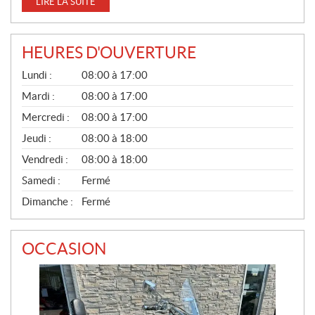
LIRE LA SUITE
HEURES D'OUVERTURE
G
Lundi :
08:00 à 17:00
É
N
Mardi :
08:00 à 17:00
É
Mercredi :
08:00 à 17:00
R
A
Jeudi :
08:00 à 18:00
L
Vendredi :
08:00 à 18:00
Samedi :
Fermé
Dimanche :
Fermé
OCCASION