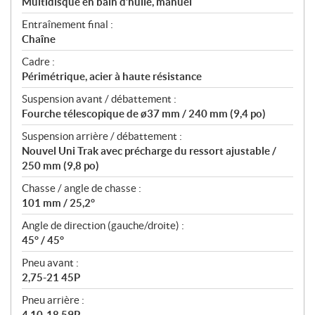
Multidisque en bain d’huile, manuel
Entraînement final :
Chaîne
Cadre :
Périmétrique, acier à haute résistance
Suspension avant / débattement :
Fourche télescopique de ø37 mm / 240 mm (9,4 po)
Suspension arrière / débattement :
Nouvel Uni Trak avec précharge du ressort ajustable /
250 mm (9,8 po)
Chasse / angle de chasse :
101 mm / 25,2°
Angle de direction (gauche/droite) :
45° / 45°
Pneu avant :
2,75-21 45P
Pneu arrière :
4,10-18 59P