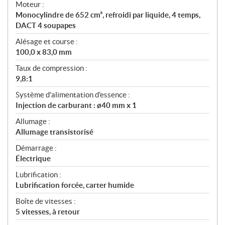
Moteur :
i
Monocylindre de 652 cm³, refroidi par liquide, 4 temps,
o
DACT 4 soupapes
n
s
Alésage et course :
100,0 x 83,0 mm
Taux de compression :
9,8:1
Système d'alimentation d'essence :
Injection de carburant : ø40 mm x 1
Allumage :
Allumage transistorisé
Démarrage :
Électrique
Lubrification :
Lubrification forcée, carter humide
Boîte de vitesses :
5 vitesses, à retour