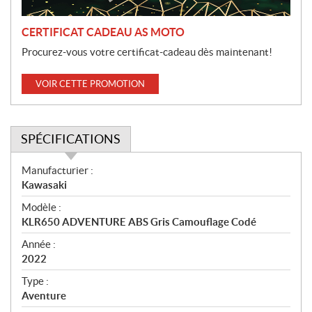
n
CERTIFICAT CADEAU AS MOTO
Procurez-vous votre certificat-cadeau dès maintenant!
VOIR CETTE PROMOTION
SPÉCIFICATIONS
S
Manufacturier :
p
Kawasaki
é
Modèle :
c
KLR650 ADVENTURE ABS Gris Camouflage Codé
i
f
Année :
i
2022
c
Type :
a
Aventure
t