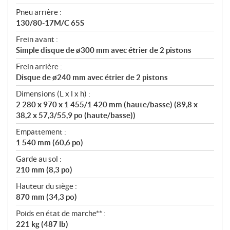
Pneu arrière :
130/80-17M/C 65S
Frein avant :
Simple disque de ø300 mm avec étrier de 2 pistons
Frein arrière :
Disque de ø240 mm avec étrier de 2 pistons
Dimensions (L x l x h) :
2 280 x 970 x 1 455/1 420 mm (haute/basse) (89,8 x
38,2 x 57,3/55,9 po (haute/basse))
Empattement :
1 540 mm (60,6 po)
Garde au sol :
210 mm (8,3 po)
Hauteur du siège :
870 mm (34,3 po)
Poids en état de marche** :
221 kg (487 lb)