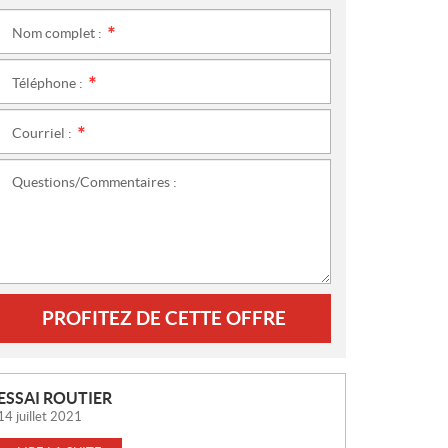
Nom complet :
*
Téléphone :
*
Courriel :
*
Questions/Commentaires :
PROFITEZ DE CETTE OFFRE
N
ESSAI ROUTIER
O
14 juillet 2021
U