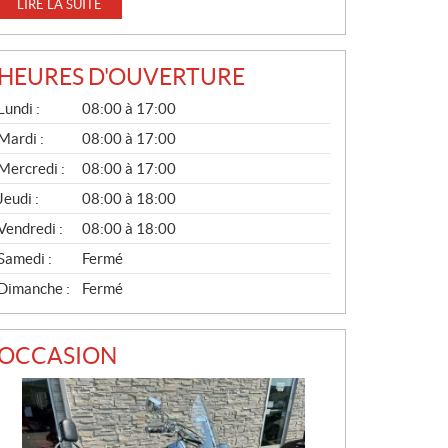
LIRE LA SUITE
V
E
L
HEURES D'OUVERTURE
L
G
E
Lundi :
08:00 à 17:00
É
S
N
Mardi :
08:00 à 17:00
É
Mercredi :
08:00 à 17:00
R
A
Jeudi :
08:00 à 18:00
L
Vendredi :
08:00 à 18:00
Samedi :
Fermé
Dimanche :
Fermé
OCCASION