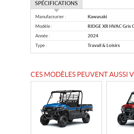
SPÉCIFICATIONS
S
Manufacturier :
Kawasaki
p
Modèle :
RIDGE XR HVAC Gris G
é
c
Année :
2024
i
Type :
Travail & Loisirs
f
i
c
a
CES MODÈLES PEUVENT AUSSI 
t
i
o
n
s