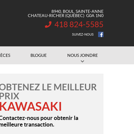
8940, BOUL. SAINTE-ANNE
CHATEAU-RICHER
(QUÉBEC)
G0A 1N0
418 824-5585
INFORMATION :
SUIVEZ-NOUS
IÈCES
BLOGUE
NOUS JOINDRE
OBTENEZ LE MEILLEUR
PRIX
KAWASAKI
Contactez-nous pour obtenir la
meilleure transaction.