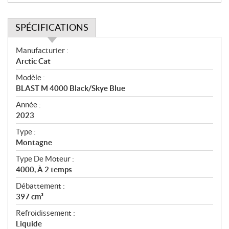
SPÉCIFICATIONS
S
Manufacturier :
p
Arctic Cat
é
Modèle :
c
BLAST M 4000 Black/Skye Blue
i
f
Année :
i
2023
c
Type :
a
Montagne
t
Type De Moteur :
i
4000, À 2 temps
o
n
Débattement :
s
397 cm³
Refroidissement :
Liquide