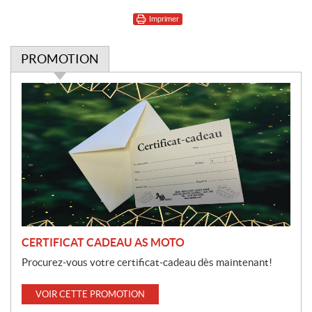
Imprimer
PROMOTION
P
r
o
m
o
t
i
o
n
CERTIFICAT CADEAU AS MOTO
Procurez-vous votre certificat-cadeau dès maintenant!
VOIR CETTE PROMOTION