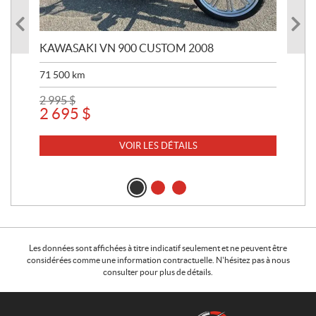
W
KAWASAKI VN 900 CUSTOM 2008
KAW
71 500
km
8 5
2 995
$
5 4
2 695
$
4 
VOIR LES DÉTAILS
Les données sont affichées à titre indicatif seulement et ne peuvent être
considérées comme une information contractuelle. N'hésitez pas à nous
consulter pour plus de détails.
C
A