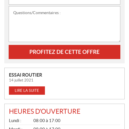
Questions/Commentaires :
PROFITEZ DE CETTE OFFRE
N
ESSAI ROUTIER
O
14 juillet 2021
U
LIRE LA SUITE
V
E
L
HEURES D'OUVERTURE
L
G
E
Lundi :
08:00 à 17:00
É
S
N