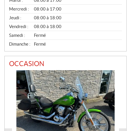
Mardi :
08:00 à 17:00
É
Mercredi :
08:00 à 17:00
R
A
Jeudi :
08:00 à 18:00
L
Vendredi :
08:00 à 18:00
Samedi :
Fermé
Dimanche :
Fermé
OCCASION