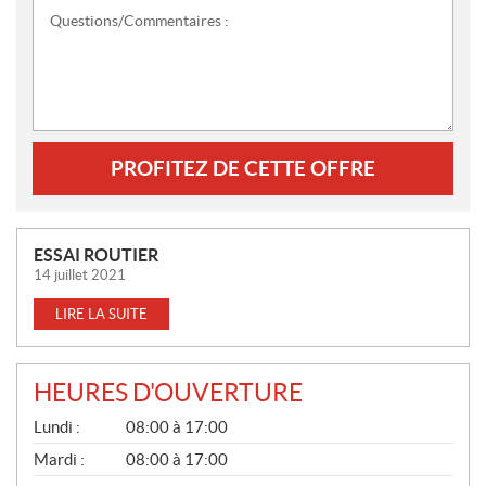
Questions/Commentaires :
PROFITEZ DE CETTE OFFRE
N
ESSAI ROUTIER
O
14 juillet 2021
U
LIRE LA SUITE
V
E
L
HEURES D'OUVERTURE
L
G
E
Lundi :
08:00 à 17:00
É
S
N
Mardi :
08:00 à 17:00
É