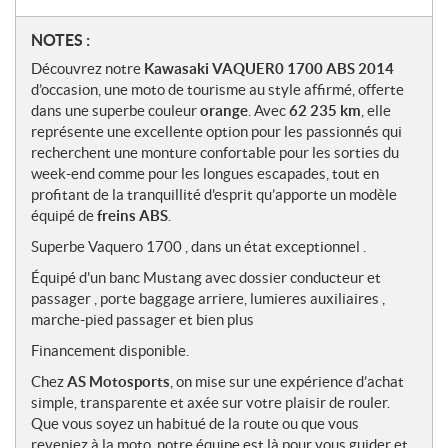
N
NOTES :
o
Découvrez notre
Kawasaki VAQUER0 1700 ABS 2014
t
d’occasion, une moto de tourisme au style affirmé, offerte
e
dans une superbe couleur
orange
. Avec
62 235 km
, elle
s
représente une excellente option pour les passionnés qui
recherchent une monture confortable pour les sorties du
week-end comme pour les longues escapades, tout en
profitant de la tranquillité d’esprit qu’apporte un modèle
équipé de
freins ABS
.
Superbe Vaquero 1700 , dans un état exceptionnel .
Équipé d'un banc Mustang avec dossier conducteur et
passager , porte baggage arriere, lumieres auxiliaires ,
marche-pied passager et bien plus
Financement disponible.
Chez
AS Motosports
, on mise sur une expérience d’achat
simple, transparente et axée sur votre plaisir de rouler.
Que vous soyez un habitué de la route ou que vous
reveniez à la moto, notre équipe est là pour vous guider et