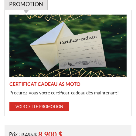
PROMOTION
P
r
o
m
o
t
i
o
n
CERTIFICAT CADEAU AS MOTO
Procurez-vous votre certificat-cadeau dès maintenant!
VOIR CETTE PROMOTION
8 900
$
Prix :
9 495
$