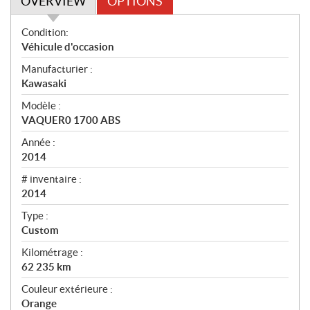
OVERVIEW
OPTIONS
O
Condition:
v
Véhicule d'occasion
e
Manufacturier :
r
Kawasaki
v
i
Modèle :
e
VAQUER0 1700 ABS
w
Année :
2014
# inventaire :
2014
Type :
Custom
Kilométrage :
62 235
km
Couleur extérieure :
Orange