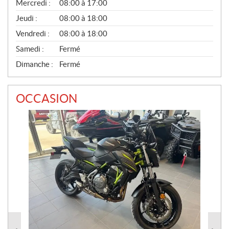
Mercredi :
08:00 à 17:00
R
A
Jeudi :
08:00 à 18:00
L
Vendredi :
08:00 à 18:00
Samedi :
Fermé
Dimanche :
Fermé
OCCASION