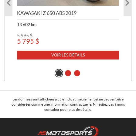
KAWASAKI Z 650 ABS 2019
KA
13 602
km
19 
5 995
$
8 2
5 795
$
7 
VOIR LES DÉTAILS
Les données sont affichées à titre indicatif seulement et ne peuvent être
considérées comme une information contractuelle. N'hésitez pas à nous
consulter pour plus de détails.
C
A
o
S