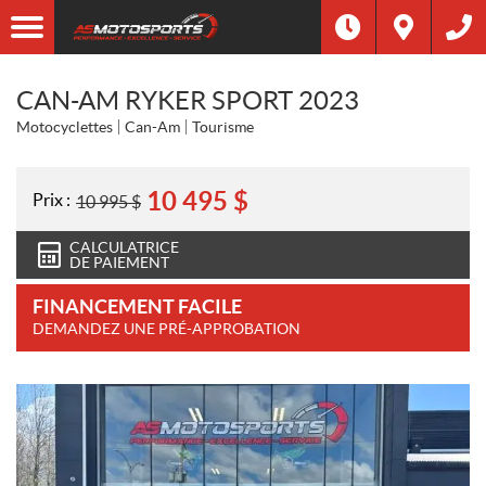
CAN-AM RYKER SPORT 2023
Motocyclettes
Can-Am
Tourisme
10 495
$
Prix :
10 995
$
CALCULATRICE
DE PAIEMENT
FINANCEMENT FACILE
DEMANDEZ UNE PRÉ-APPROBATION