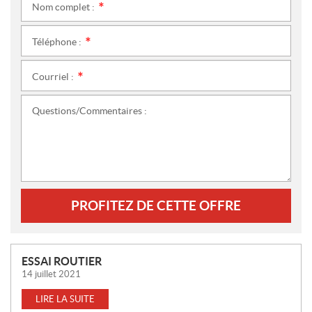
Nom complet :
*
Téléphone :
*
Courriel :
*
Questions/Commentaires :
PROFITEZ DE CETTE OFFRE
N
ESSAI ROUTIER
O
14 juillet 2021
U
LIRE LA SUITE
V