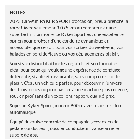
N
NOTES :
o
2023 Can-Am RYKER SPORT
d’occasion, prêt à prendre la
t
route! Avec seulement
3 075 km
au compteur et une
e
superbe finition
noire
, ce Ryker Sport est une excellente
s
option pour profiter d’une conduite dynamique et
accessible, que ce soit pour vos sorties du week-end, vos
balades en bord de fleuve ou vos déplacements plaisir.
Son style distinctif attire les regards, et son format est
idéal pour ceux qui veulent une expérience de conduite
différente, stable et rassurante, sans compromis sur le
plaisir. C’est un véhicule parfait pour découvrir l’univers
des trois-roues ou pour passer à une machine plus récente,
tout en profitant d’un excellent rapport qualité-prix.
Superbe Ryker Sport , moteur 900cc avec transmission
automatique.
Équipé du cruise controle de compagnie , extension de
pédale conducteur , dossier conducteur , valise arriere ,
suport de gps.