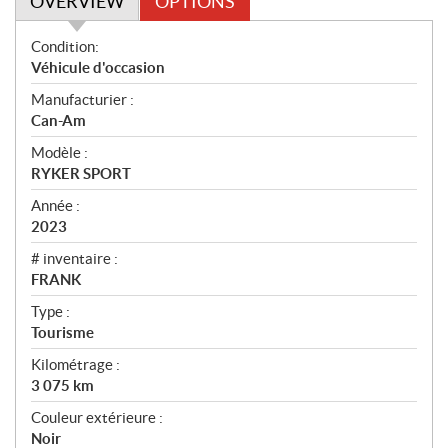
OVERVIEW
OPTIONS
O
Condition:
v
Véhicule d'occasion
e
Manufacturier :
r
Can-Am
v
i
Modèle :
e
RYKER SPORT
w
Année :
2023
# inventaire :
FRANK
Type :
Tourisme
Kilométrage :
3 075
km
Couleur extérieure :
Noir