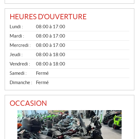
E
L
HEURES D'OUVERTURE
L
G
E
Lundi :
08:00 à 17:00
É
S
N
Mardi :
08:00 à 17:00
É
Mercredi :
08:00 à 17:00
R
A
Jeudi :
08:00 à 18:00
L
Vendredi :
08:00 à 18:00
Samedi :
Fermé
Dimanche :
Fermé
OCCASION