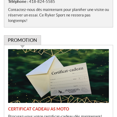
Téléphone :
418-824-5585
Contactez-nous dès maintenant pour planifier une visite ou
réserver un essai. Ce Ryker Sport ne restera pas
longtemps!
PROMOTION
P
r
o
m
o
t
i
o
n
CERTIFICAT CADEAU AS MOTO
Procurez-vous votre certificat-cadeau dès maintenant!